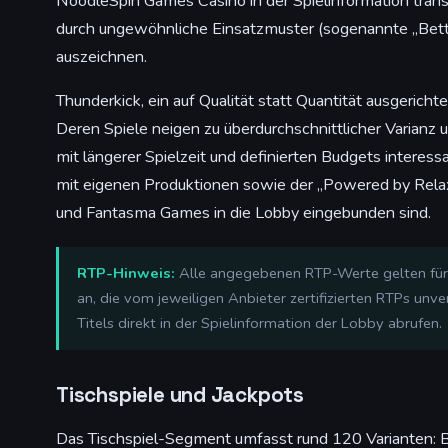
NoodleSpin Games Casino in der Spielinformation transp
durch ungewöhnliche Einsatzmuster (sogenannte „Betti
auszeichnen.
Thunderkick, ein auf Qualität statt Quantität ausgericht
Deren Spiele neigen zu überdurchschnittlicher Varianz
mit längerer Spielzeit und definierten Budgets interes
mit eigenen Produktionen sowie der „Powered by Relax"
und Fantasma Games in die Lobby eingebunden sind.
RTP-Hinweis:
Alle angegebenen RTP-Werte gelten für 
an, die vom jeweiligen Anbieter zertifizierten RTPs un
Titels direkt in der Spielinformation der Lobby abrufen.
Tischspiele und Jackpots
Das Tischspiel-Segment umfasst rund 120 Varianten: Bl