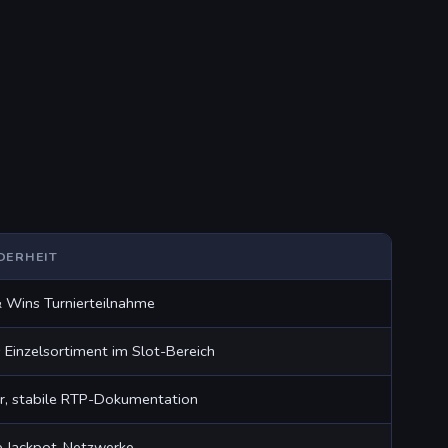
DERHEIT
 Wins Turnierteilnahme
 Einzelsortiment im Slot-Bereich
er, stabile RTP-Dokumentation
e Jackpot-Netzwerke