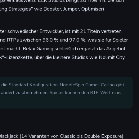
arent ausweist. ELK Studios bringt 28 Titel mit, die sich
ng Strategies" wie Booster, Jumper, Optimiser)
eter schwedischer Entwickler, ist mit 21 Titeln vertreten.
 und RTPs zwischen 96,0 % und 97,0 %, was sie für Spieler
sant macht. Relax Gaming schließlich ergänzt das Angebot
-Lizenzkette, über die kleinere Studios wie Nolimit City
die Standard-Konfiguration. NoodleSpin Games Casino gibt
verändert zu übernehmen. Spieler können den RTP-Wert eines
ackjack (14 Varianten von Classic bis Double Exposure),