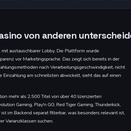
sino von anderen unterscheid
 mit austauschbarer Lobby. Die Plattform wurde
parenz vor Marketingsprache. Das zeigt sich bereits in der
 Zahlungsmethoden nach Verarbeitungsgeschwindigkeit, nicht
e Einzahlung am schnellsten abwickelt, sieht das auf einen
on mehr als 2.500 Titel von über 40 lizenzierten
olution Gaming, Play'n GO, Red Tiger Gaming, Thunderkick,
st im Backend separat filterbar, was besonders relevant ist,
r Varianzklassen suchen.