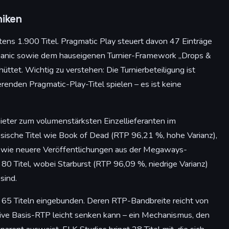
niken
ns 1.900 Titel. Pragmatic Play steuert davon 47 Einträge
anic sowie dem hauseigenen Turnier-Framework „Drops &
ttet. Wichtig zu verstehen: Die Turnierbeteiligung ist
zierenden Pragmatic-Play-Titel spielen – es ist keine
bieter zum volumenstärksten Einzellieferanten im
sische Titel wie Book of Dead (RTP 96,21 %, hohe Varianz),
owie neuere Veröffentlichungen aus der Megaways-
80 Titel, wobei Starburst (RTP 96,09 %, niedrige Varianz)
sind.
it 65 Titeln eingebunden. Deren RTP-Bandbreite reicht von
tive Basis-RTP leicht senken kann – ein Mechanismus, den