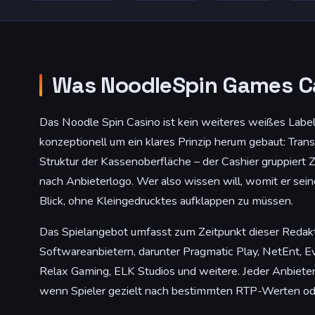
Was NoodleSpin Games Ca
Das Noodle Spin Casino ist kein weiteres weißes Label
konzeptionell um ein klares Prinzip herum gebaut: Trans
Struktur der Kassenoberfläche – der Cashier gruppiert
nach Anbieterlogo. Wer also wissen will, womit er sein
Blick, ohne Kleingedrucktes aufklappen zu müssen.
Das Spielangebot umfasst zum Zeitpunkt dieser Redakti
Softwareanbietern, darunter Pragmatic Play, NetEnt, Ev
Relax Gaming, ELK Studios und weitere. Jeder Anbieter i
wenn Spieler gezielt nach bestimmten RTP-Werten ode