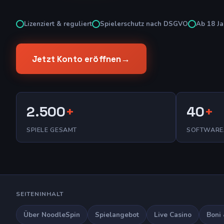
Lizenziert & reguliert
Spielerschutz nach DSGVO
Ab 18 Ja
Jetzt Konto eröffnen
2.500
+
40
+
SPIELE GESAMT
SOFTWARE
SEITENINHALT
Über NoodleSpin
Spielangebot
Live Casino
Boni 